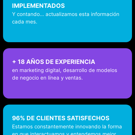
IMPLEMENTADOS
Y contando… actualizamos esta información
cada mes.
+ 18 AÑOS DE EXPERIENCIA
en marketing digital, desarrollo de modelos
de negocio en línea y ventas.
96% DE CLIENTES SATISFECHOS
Estamos constantemente innovando la forma
en que interactuamos y entendemos mejor