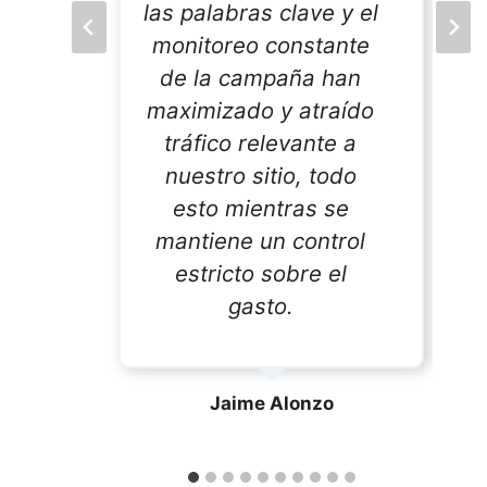
las palabras clave y el
s
monitoreo constante
as
de la campaña han
maximizado y atraído
lo
tráfico relevante a
n
nuestro sitio, todo
na
esto mientras se
a
mantiene un control
n
estricto sobre el
gasto.
Jaime Alonzo