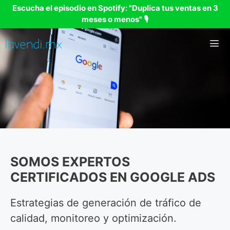
Saltar
Escucha el episodio en Spotify: "Duplica tus ventas en 3
al
meses o menos" 🎙
contenido
Me
SOMOS EXPERTOS
CERTIFICADOS EN GOOGLE ADS
Estrategias de generación de tráfico de
calidad, monitoreo y optimización.