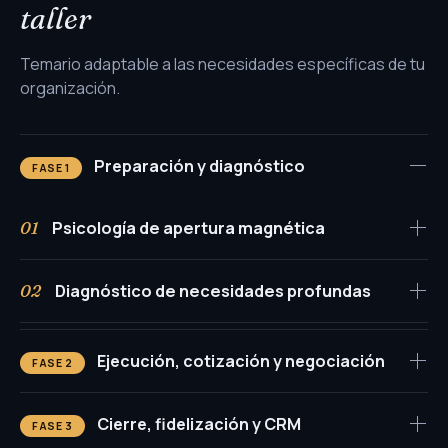
taller
Temario adaptable a las necesidades específicas de tu
organización.
Preparación y diagnóstico
FASE 1
Psicología de apertura magnética
01
Cómo crear una primera impresión poderosa
Diagnóstico de necesidades profundas
02
Estrategias de conexión emocional desde el inicio
Palabras y frases que captan la atención del cliente
Realizando preguntas inteligentes
Ejecución, cotización y negociación
Descubre cómo iniciar cada interacción con el pie
Identificación de motivaciones y necesidades
FASE 2
derecho, cautivando al cliente desde el primer segundo.
ocultas
Escucha activa y análisis de respuestas
Cotizaciones que emocionan: mejores
03
Cierre, fidelización y CRM
FASE 3
prácticas