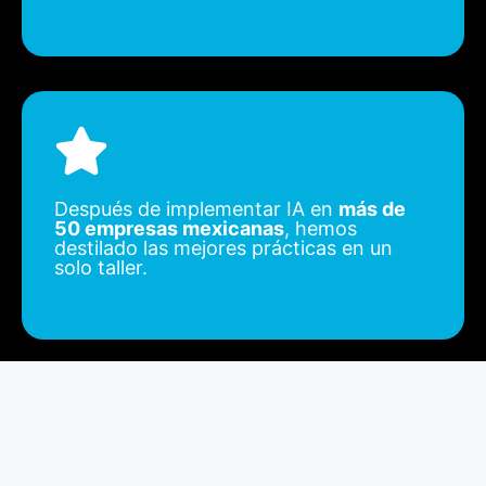
Después de implementar IA en
más de
50 empresas mexicanas
, hemos
destilado las mejores prácticas en un
solo taller.