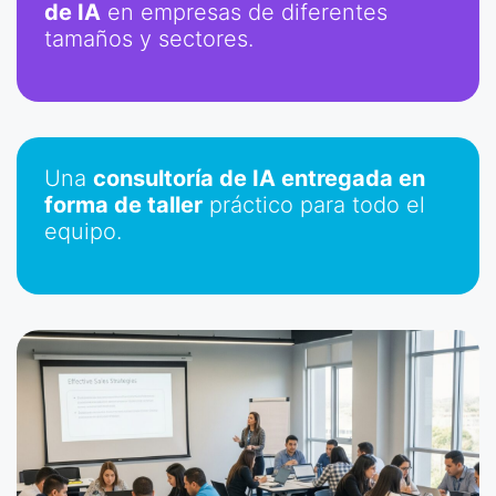
de IA
en empresas de diferentes
tamaños y sectores.
Una
consultoría de IA entregada en
forma de taller
práctico para todo el
equipo.